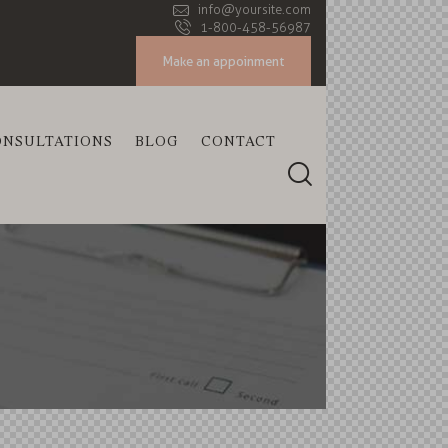
info@yoursite.com
1-800-458-56987
Make an appoinment
ONSULTATIONS
BLOG
CONTACT