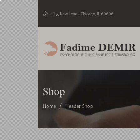
123, New Lenox Chicago, IL 60606
Shop
Home
Header Shop