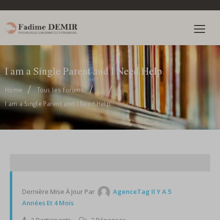
I am a Single Parent and I Need Help
Home
Tous les forums
...
I am a Single Parent and I Need Help
Dernière Mise À Jour Par
AgenceTag
Il Y A 5
Années Et 4 Mois