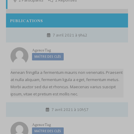
2 Participants
2 Réponses
PUBLICATIONS
7 avril 2021 à 9h42
AgenceTag
MAÎTRE DES CLÉS
Aenean fringilla a fermentum mauris non venenatis. Praesent
at nulla aliquam, fermentum ligula a eget, fermentum metus.
Morbi auctor sed dui et rhoncus. Maecenas varius suscipit
ipsum, vitae et pretium est mollis nec.
7 avril 2021 à 10h57
AgenceTag
MAÎTRE DES CLÉS