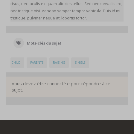
risus, nec iaculis ex quam ultricies tellus. Sed nec convallis ex,
nec tristique nisi. Aenean semper tempor vehicula. Duis id mi
tristique, pulvinar neque at, lobortis tortor.
Mots-clés du sujet
CHILD
PARENTS
RAISING
SINGLE
Vous devez être connecté.e pour répondre à ce
sujet.