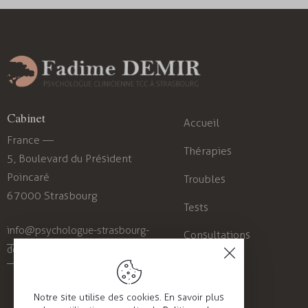
Cabinet
Accueil
France —
Thérapies
5, Boulevard du Président
Poincaré
Troubles
67000 Strasbourg
Tests
info@psychologue-strasbourg-
Consultations
demir.com
Blog
Contact
Notre site utilise des cookies. En savoir plus